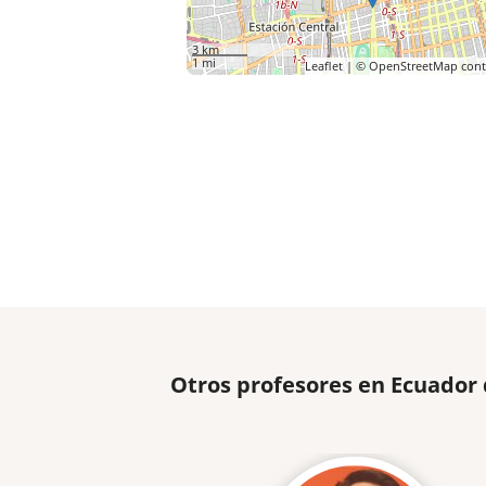
3 km
1 mi
Leaflet
| ©
OpenStreetMap
cont
Otros profesores en Ecuador