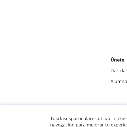
Únete
Dar cla
Alumno
Fantásti
Tusclasesparticulares utiliza cookie
navegación para mejorar tu experien
© 2007 - 2026 Tusclasesparticulares.com.ec