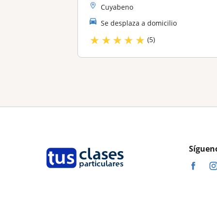
Cuyabeno
Se desplaza a domicilio
★
★
★
★
★
(5)
Síguen