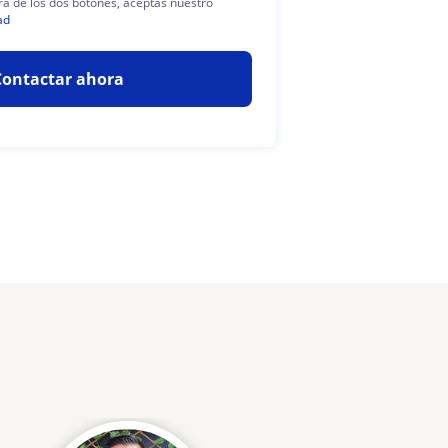
era de los dos botones, aceptas nuestro
ad
Contactar ahora