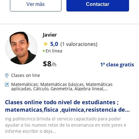
ver más
Contactar
Javier
★
5,0
(1 valoraciones)
En línea
$
8
/h
1ª clase gratis
Clases on line
Matemáticas: Matemáticas básicas, Matemáticas
aplicadas, Cálculo, Geometría, Álgebra lineal,
Trigonometría
Clases online todo nivel de estudiantes ;
matematicas,fisica ,quimica,resistencia de
materiales ,dinamica ,etc
ing politecnico brinda el servicio capacitado para poder
ayudar a los nuevos retos de la ensenanza en este yores e
informe escribir o deja...