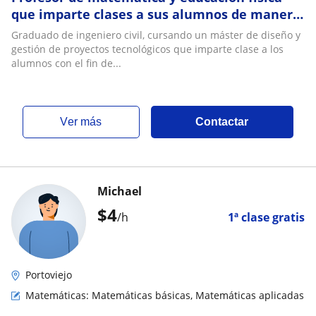
que imparte clases a sus alumnos de manera
que aprendan con excelencia
Graduado de ingeniero civil, cursando un máster de diseño y
gestión de proyectos tecnológicos que imparte clase a los
alumnos con el fin de...
ver más
Contactar
Michael
$
4
/h
1ª clase gratis
Portoviejo
Matemáticas: Matemáticas básicas, Matemáticas aplicadas