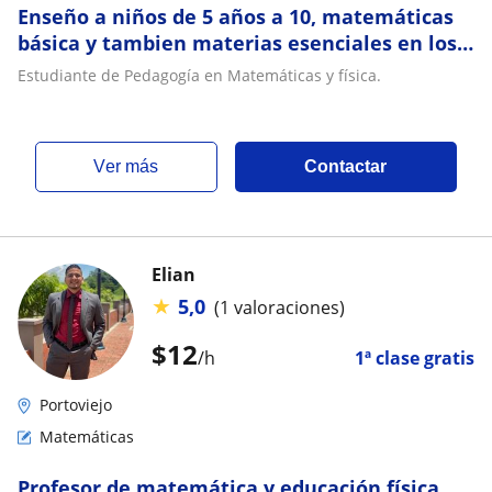
Enseño a niños de 5 años a 10, matemáticas
básica y tambien materias esenciales en los
primeros años lectivos
Estudiante de Pedagogía en Matemáticas y física.
ver más
Contactar
Elian
★
5,0
(1 valoraciones)
$
12
/h
1ª clase gratis
Portoviejo
Matemáticas
Profesor de matemática y educación física