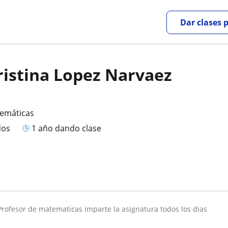
Dar clases 
ristina Lopez Narvaez
temáticas
dos
1 año dando clase
profesor de matematicas imparte la asignatura todos los dias