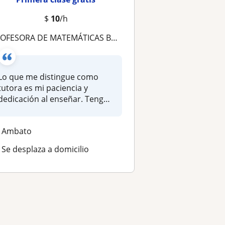
$
10
/h
ROFESORA DE MATEMÁTICAS BÁSICAS Y AVANZADAS
Lo que me distingue como
tutora es mi paciencia y
dedicación al enseñar. Tengo
más d...
Ambato
Se desplaza a domicilio