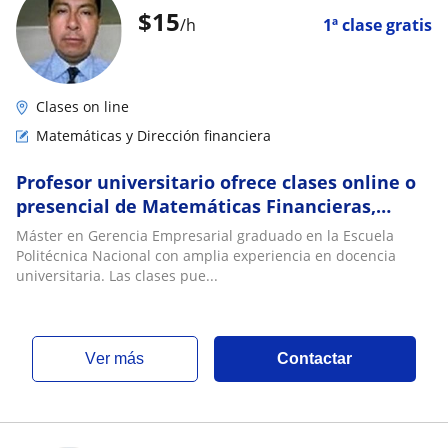
$
15
/h
1ª clase gratis
Clases on line
Matemáticas y Dirección financiera
Profesor universitario ofrece clases online o
presencial de Matemáticas Financieras,
Estadística, Investigación Operativa
Máster en Gerencia Empresarial graduado en la Escuela
Politécnica Nacional con amplia experiencia en docencia
universitaria. Las clases pue...
ver más
Contactar