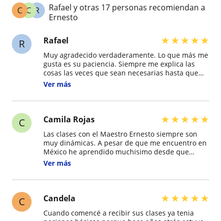
Rafael y otras 17 personas recomiendan a
C
C
R
Ernesto
★
★
★
★
★
Rafael
R
Muy agradecido verdaderamente. Lo que más me
gusta es su paciencia. Siempre me explica las
cosas las veces que sean necesarias hasta que
las entiendo completamente. Además, me ha
Ver más
ayudado a desarrollar mi oído musical de una
manera increíble.
★
★
★
★
★
Camila Rojas
C
Las clases con el Maestro Ernesto siempre son
muy dinámicas. A pesar de que me encuentro en
México he aprendido muchisimo desde que
comencé sus clases, me divierto mucho y paso un
Ver más
rato genial. Su entusiasmo es contagioso y me
motiva a seguir practicando. Gracias a usted,
tocar la guitarra se ha convertido en mi
pasatiempo favorito.
★
★
★
★
★
Candela
C
Cuando comencé a recibir sus clases ya tenia