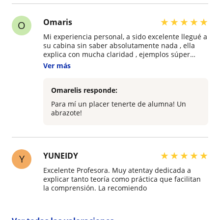
★
★
★
★
★
Omaris
O
Mi experiencia personal, a sido excelente llegué a
su cabina sin saber absolutamente nada , ella
explica con mucha claridad , ejemplos súper
claros son muy prácticas sus clases , eh
Ver más
aprendido un montón con sus dinámicas , eh
tenido acompañamiento en todo momento de
verdad me siento muy bien gracias por tanta
Omarelis responde:
enseñanza la recomiendo al 100% gracias profe
Para mí un placer tenerte de alumna! Un
Oma !!
abrazote!
★
★
★
★
★
YUNEIDY
Y
Excelente Profesora. Muy atentay dedicada a
explicar tanto teoría como práctica que facilitan
la comprensión. La recomiendo