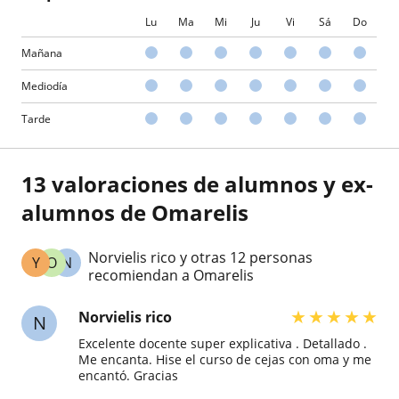
Lu
Ma
Mi
Ju
Vi
Sá
Do
Mañana
Mediodía
Tarde
13 valoraciones de alumnos y ex-
alumnos de Omarelis
Norvielis rico y otras 12 personas
Y
O
N
recomiendan a Omarelis
★
★
★
★
★
Norvielis rico
N
Excelente docente super explicativa . Detallado .
Me encanta. Hise el curso de cejas con oma y me
encantó. Gracias