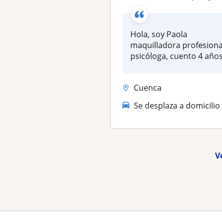
Hola, soy Paola
maquilladora profesiona
psicóloga, cuento 4 año
de experiencia e...
Cuenca
Se desplaza a domicilio
V