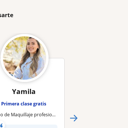
sarte
Yamila
Giuliana
Primera clase gratis
Primera clase gra
 de Maquillaje profesional y Manicuria
clases de cejas, pestañas y cosm