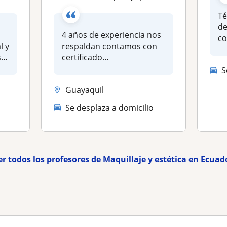
Té
de
4 años de experiencia nos
co
l y
respaldan contamos con
ma
s
certificado
pr.
artesanalConviértete en...
S
Guayaquil
Se desplaza a domicilio
er todos los profesores de Maquillaje y estética en Ecuad