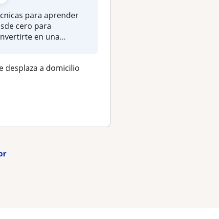
cnicas para aprender
Soy cosmetóloga
sde cero para
profesional y profes
nvertirte en una
certificada con exper
quilladora y manicura
de trabajo direc...
..
e desplaza a domicilio
Se desplaza a domici
★
★
★
★
★
(5)
or