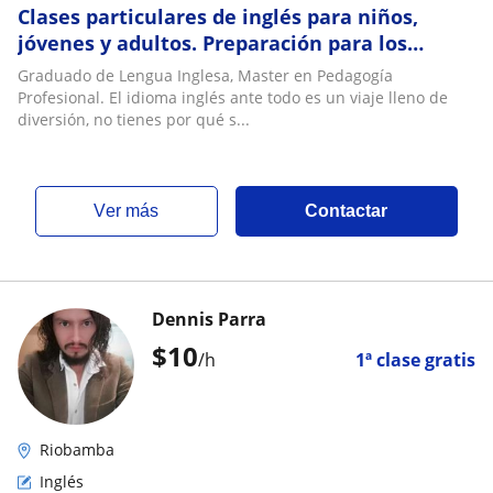
Clases particulares de inglés para niños,
jóvenes y adultos. Preparación para los
diferentes niveles del MCE ( A1, A2, B1, B2, C1)
Graduado de Lengua Inglesa, Master en Pedagogía
Profesional. El idioma inglés ante todo es un viaje lleno de
diversión, no tienes por qué s...
ver más
Contactar
Dennis Parra
$
10
/h
1ª clase gratis
Riobamba
Inglés