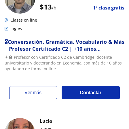
$
13
/h
1ª clase gratis
Clases on line
Inglés
🎖️Conversación, Gramática, Vocabulario & Más
| Profesor Certificado C2 | +10 años
experiencia
👨‍🏫 Profesor con Certificado C2 de Cambridge, docente
universitario y doctorando en Economía, con más de 10 años
ayudando de forma online...
ver más
Contactar
Lucía