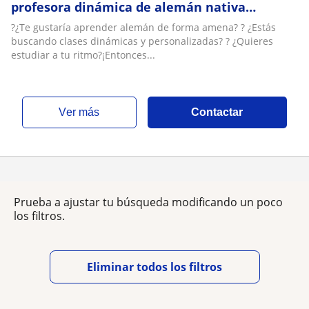
profesora dinámica de alemán nativa
certificada por el Goethe Institut
?¿Te gustaría aprender alemán de forma amena? ? ¿Estás
buscando clases dinámicas y personalizadas? ? ¿Quieres
estudiar a tu ritmo?¡Entonces...
ver más
Contactar
Prueba a ajustar tu búsqueda modificando un poco
los filtros.
Eliminar todos los filtros