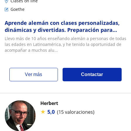
Clases on line
Goethe
Aprende alemán con clases personalizadas,
dinámicas y divertidas. Preparación para
exámenes Goethe
Llevo más de 10 años enseñando alemán a personas de todas
las edades en Latinoamérica, y he tenido la oportunidad de
acompañar a muchos alu...
ver más
Contactar
Herbert
★
5,0
(15 valoraciones)