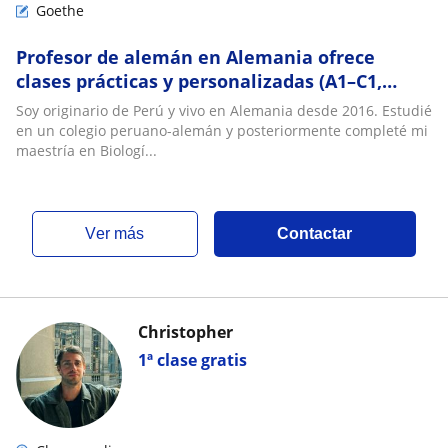
Goethe
Profesor de alemán en Alemania ofrece
clases prácticas y personalizadas (A1–C1,
TestDaF, Goethe-Zertifikat)
Soy originario de Perú y vivo en Alemania desde 2016. Estudié
en un colegio peruano-alemán y posteriormente completé mi
maestría en Biologí...
ver más
Contactar
Christopher
1ª clase gratis