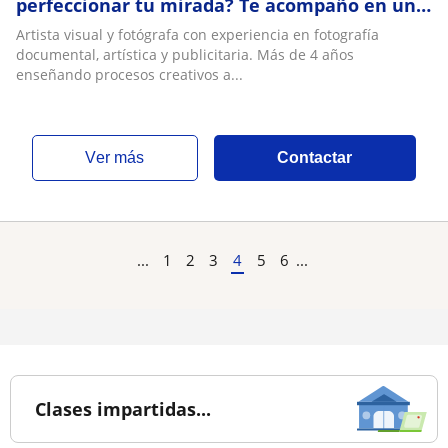
perfeccionar tu mirada? Te acompaño en un
proceso personalizado para que desarrolles
Artista visual y fotógrafa con experiencia en fotografía
tu
documental, artística y publicitaria. Más de 4 años
enseñando procesos creativos a...
ver más
Contactar
...
1
2
3
4
5
6
...
Clases impartidas...