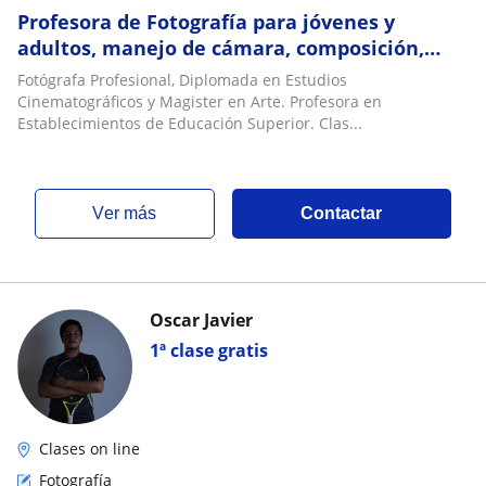
Profesora de Fotografía para jóvenes y
adultos, manejo de cámara, composición,
historia y estética de la imagen. Clases de
Fotógrafa Profesional, Diplomada en Estudios
Español
Cinematográficos y Magister en Arte. Profesora en
Establecimientos de Educación Superior. Clas...
ver más
Contactar
Oscar Javier
1ª clase gratis
Clases on line
Fotografía