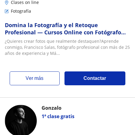
Clases on line
Fotografía
Domina la Fotografía y el Retoque
Profesional — Cursos Online con Fotógrafo
Máster TAI
¿Quieres crear fotos que realmente destaquen?Aprende
conmigo, Francisco Salas, fotógrafo profesional con más de 25
años de experiencia y Má...
ver más
Contactar
Gonzalo
1ª clase gratis