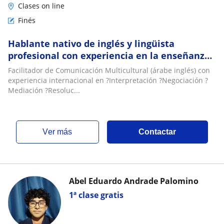
Clases on line
Finés
Hablante nativo de inglés y lingüista
profesional con experiencia en la enseñanza
de Inglés para Fines Específicos
Facilitador de Comunicación Multicultural (árabe inglés) con
experiencia internacional en ?Interpretación ?Negociación ?
Mediación ?Resoluc...
ver más
Contactar
Abel Eduardo Andrade Palomino
1ª clase gratis