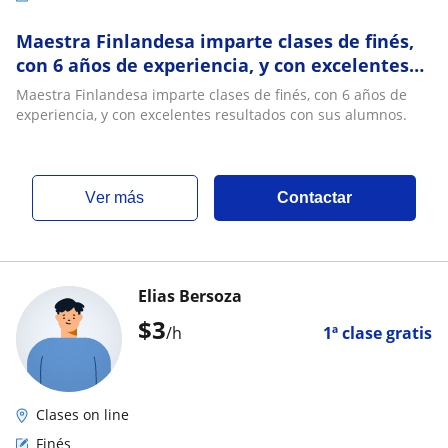
Maestra Finlandesa imparte clases de finés,
con 6 años de experiencia, y con excelentes
resultados con sus alumnos
Maestra Finlandesa imparte clases de finés, con 6 años de
experiencia, y con excelentes resultados con sus alumnos.
ver más
Contactar
Elias Bersoza
$
3
/h
1ª clase gratis
Clases on line
Finés