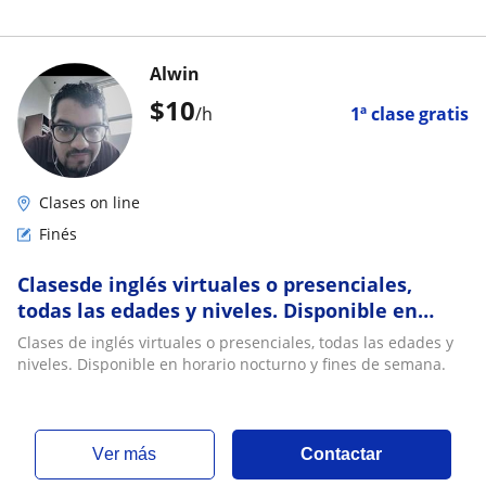
Alwin
$
10
/h
1ª clase gratis
Clases on line
Finés
Clasesde inglés virtuales o presenciales,
todas las edades y niveles. Disponible en
horario nocturno y fines de semana
Clases de inglés virtuales o presenciales, todas las edades y
niveles. Disponible en horario nocturno y fines de semana.
ver más
Contactar