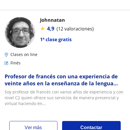
Johnnatan
★
4,9
(12 valoraciones)
1ª clase gratis
Clases on line
Finés
Profesor de francés con una experiencia de
veinte años en la enseñanza de la lengua
francesa, conociendo las competencias
Soy profesor de francés con varios años de experiencia y con
necesarias para lograr los objetivos
nivel C2 quien ofrece sus servicios de manera presencial y
académicos de los estudiantes ya sea con
virtual haciendo én...
fines migratorios o académicos
ver más
Contactar