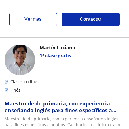
ver más
Contactar
Martín Luciano
1ª clase gratis
Clases on line
Finés
Maestro de de primaria, con experiencia
enseñando inglés para fines específicos a
adultos. Calificado en el idioma y en
Maestro de de primaria, con experiencia enseñando inglés
pedagogía
para fines específicos a adultos. Calificado en el idioma y en