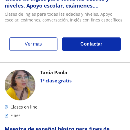
niveles. Apoyo escolar, exámenes,
conversación, inglés con fines específicos
Clases de ingles para todas las edades y niveles. Apoyo
escolar, exámenes, conversación, inglés con fines específicos.
ver más
Contactar
Tania Paola
1ª clase gratis
Clases on line
Finés
Maestra de español básico para fines de