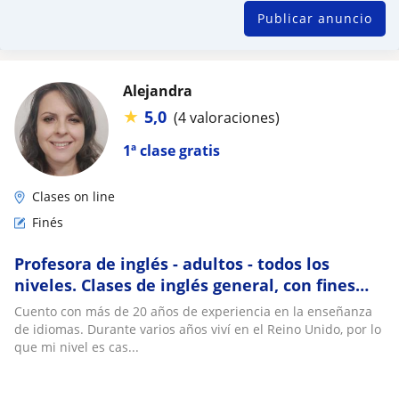
Publicar anuncio
Alejandra
★
5,0
(4 valoraciones)
1ª clase gratis
Clases on line
Finés
Profesora de inglés - adultos - todos los
niveles. Clases de inglés general, con fines
específicos (turismo) y conversación
Cuento con más de 20 años de experiencia en la enseñanza
de idiomas. Durante varios años viví en el Reino Unido, por lo
que mi nivel es cas...