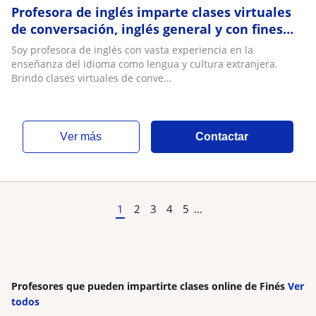
Profesora de inglés imparte clases virtuales
de conversación, inglés general y con fines
específicos para todos los niveles
Soy profesora de inglés con vasta experiencia en la
enseñanza del idioma como lengua y cultura extranjera.
Brindo clases virtuales de conve...
ver más
Contactar
1
2
3
4
5
...
Profesores que pueden impartirte clases online de Finés
Ver
todos