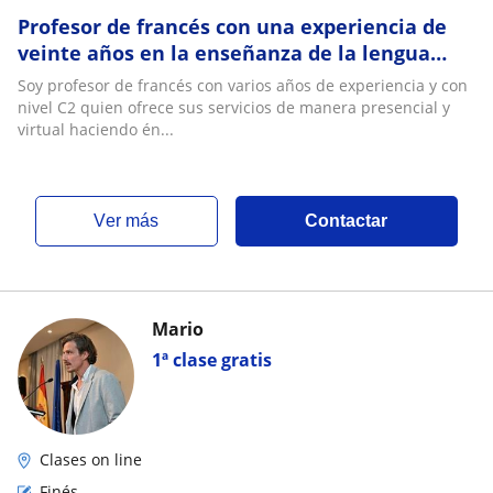
Profesor de francés con una experiencia de
veinte años en la enseñanza de la lengua
francesa, conociendo las competencias
Soy profesor de francés con varios años de experiencia y con
necesarias para lograr los objetivos
nivel C2 quien ofrece sus servicios de manera presencial y
académicos de los estudiantes ya sea con
virtual haciendo én...
fines migratorios o académicos
ver más
Contactar
Mario
1ª clase gratis
Clases on line
Finés