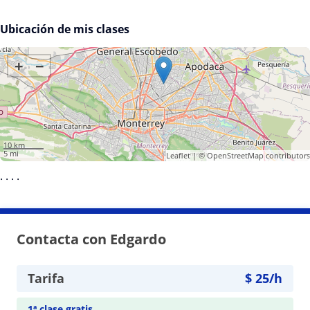
Ubicación de mis clases
+
−
10 km
5 mi
Leaflet
| ©
OpenStreetMap
contributors
·
·
·
·
Contacta con Edgardo
Tarifa
$
25
/h
1ª clase gratis