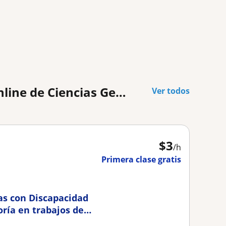
Profesores que pueden impartirte clases online de Ciencias General
Ver todos
$
3
/h
Primera clase gratis
as con Discapacidad
oría en trabajos de