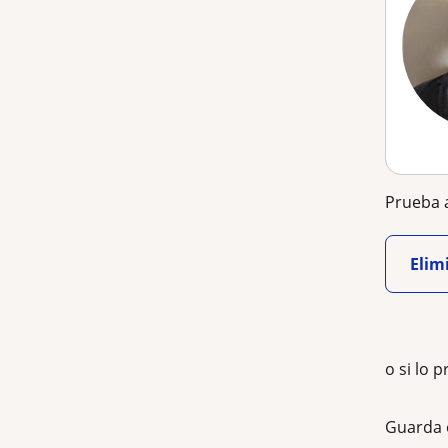
Prueba a
Elimi
o si lo p
Guarda 