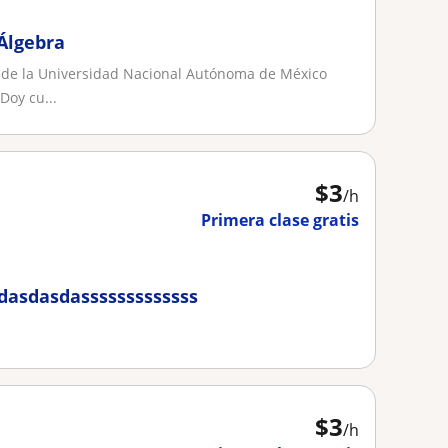
 Álgebra
 de la Universidad Nacional Autónoma de México
Doy cu...
$
3
/h
Primera clase gratis
sdasdassssssssssssssssssssssssssssssss
$
3
/h