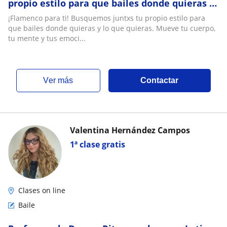
propio estilo para que bailes donde quieras y
lo que quieras. Mueve tu cuerpo, tu mente y
¡Flamenco para ti! Busquemos juntxs tu propio estilo para
tus emociones a tu ritmo, en tu espacio y a tu
que bailes donde quieras y lo que quieras. Mueve tu cuerpo,
gusto
tu mente y tus emoci...
ver más
Contactar
Valentina Hernández Campos
1ª clase gratis
Clases on line
Baile