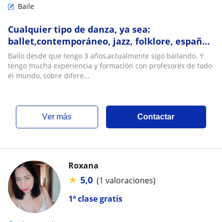
Baile
Cualquier tipo de danza, ya sea:
ballet,contemporáneo, jazz, folklore, español,
flamenco, streching
Bailo desde que tengo 3 años,actualmente sigo bailando. Y
tengo mucha experiencia y formación con profesores de todo
el mundo, sobre difere...
ver más
Contactar
Roxana
★
5,0
(1 valoraciones)
1ª clase gratis