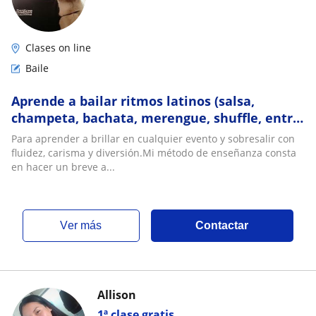
Clases on line
Baile
Aprende a bailar ritmos latinos (salsa,
champeta, bachata, merengue, shuffle, entre
otros)
Para aprender a brillar en cualquier evento y sobresalir con
fluidez, carisma y diversión.Mi método de enseñanza consta
en hacer un breve a...
ver más
Contactar
Allison
1ª clase gratis