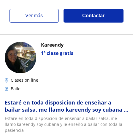
ver más
Contactar
Kareendy
1ª clase gratis
Clases on line
Baile
Estaré en toda disposicion de enseñar a
bailar salsa, me llamo kareendy soy cubana y
le enseño a bailar con toda la pasiencia
Estaré en toda disposicion de enseñar a bailar salsa, me
llamo kareendy soy cubana y le enseño a bailar con toda la
pasiencia