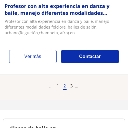
Profesor con alta experiencia en danza y
baile, manejo diferentes modalidades
folclore, bailes de salón,
Profesor con alta experiencia en danza y baile, manejo
urbano(Reguetón,champeta, afro) entre otros
diferentes modalidades folclore, bailes de salón,
ritmos me encuentro en la ciudad de
urbano(Reguetón,champeta, afro) en...
Barranquilla, soy licenciado en educación
física recreación y deportes
ver más
Contactar
...
1
2
3
...