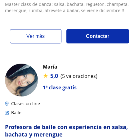
atrevete a bailar, se viene diciembre
Master class de danza: salsa, bachata, regueton, champeta,
merengue, rumba, atrevete a bailar, se viene diciembre!!!
ver más
Contactar
María
★
5,0
(5 valoraciones)
1ª clase gratis
Clases on line
Baile
Profesora de baile con experiencia en salsa,
bachata y merengue