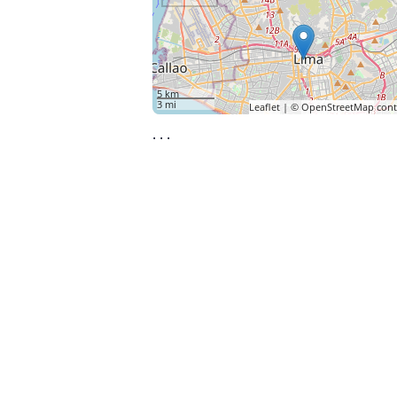
5 km
3 mi
Leaflet
| ©
OpenStreetMap
cont
·
·
·