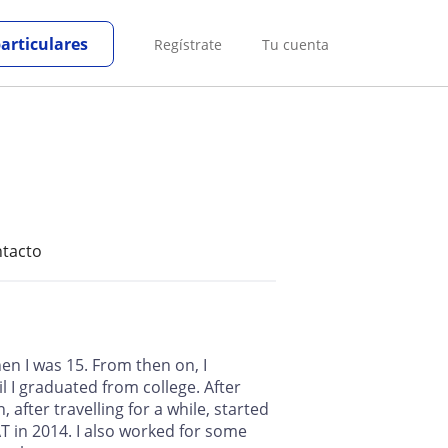
particulares
Regístrate
Tu cuenta
tacto
en I was 15. From then on, I
l I graduated from college. After
, after travelling for a while, started
T in 2014. I also worked for some