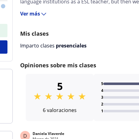
language institutions as a ESL teacher, but then we
Ver más
Mis clases
Imparto clases
presenciales
Opiniones sobre mis clases
5
5
4
★
★
★
★
★
3
2
6 valoraciones
1
Daniela Vlaverde
D
Marzo de 2021