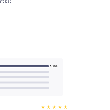
nt bac...
100%
★
★
★
★
★