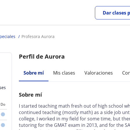
Dar clases 
peciales
Profesora Aurora
Perfil de Aurora
Sobre mí
Mis clases
Valoraciones
Con
ases
Sobre mí
Do
I started teaching math fresh out of high school wh
continued teaching (mostly math) as a side job unti
college, I worked in my field for some time, but then
tutoring for the GMAT exam in 2013, and for the SA