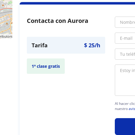
Contacta con Aurora
ributors
Tarifa
$
25
/h
1ª clase gratis
Al hacer cli
nuestro
avi