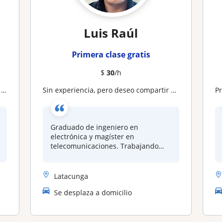
Luis Raúl
Primera clase gratis
$
30
/h
s
Sin experiencia, pero deseo compartir mis conocimientos adquiridos en el ámbito laboral
P
Graduado de ingeniero en
electrónica y magíster en
telecomunicaciones. Trabajando
en...
Latacunga
Se desplaza a domicilio