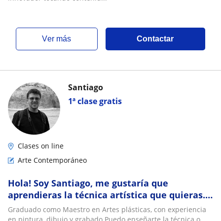
ver más
Contactar
Santiago
1ª clase gratis
Clases on line
Arte Contemporáneo
Hola! Soy Santiago, me gustaría que
aprendieras la técnica artística que quieras.
Pregúntame !
Graduado como Maestro en Artes plásticas, con experiencia
en pintura, dibujo y grabado.Puedo enseñarte la técnica o