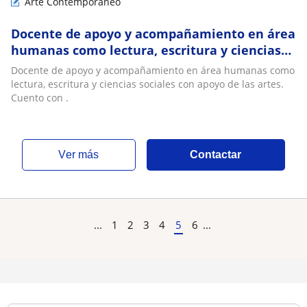
Arte Contemporáneo
Docente de apoyo y acompañamiento en área
humanas como lectura, escritura y ciencias
sociales con apoyo de las artes. Cuento con
Docente de apoyo y acompañamiento en área humanas como
lectura, escritura y ciencias sociales con apoyo de las artes.
Cuento con .
ver más
Contactar
...
1
2
3
4
5
6
...