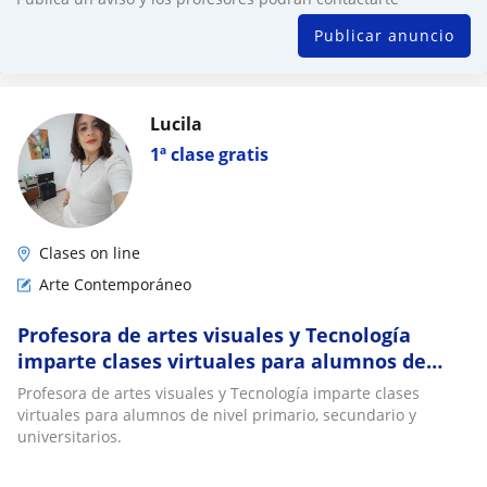
Publicar anuncio
Lucila
1ª clase gratis
Clases on line
Arte Contemporáneo
Profesora de artes visuales y Tecnología
imparte clases virtuales para alumnos de
nivel primario, secundario y universitarios
Profesora de artes visuales y Tecnología imparte clases
virtuales para alumnos de nivel primario, secundario y
universitarios.