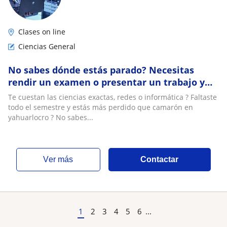
Clases on line
Ciencias General
No sabes dónde estás parado? Necesitas
rendir un examen o presentar un trabajo y
tienes poco tiempo ?Mejor llama a Francisco
Te cuestan las ciencias exactas, redes o informática ? Faltaste
todo el semestre y estás más perdido que camarón en
yahuarlocro ? No sabes...
ver más
Contactar
1
2
3
4
5
6
...