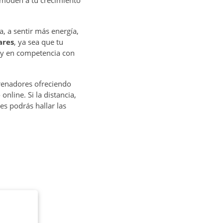
comoden a tu crecimiento
 a sentir más energía,
ares
, ya sea que tu
s y en competencia con
renadores ofreciendo
nline. Si la distancia,
es podrás hallar las