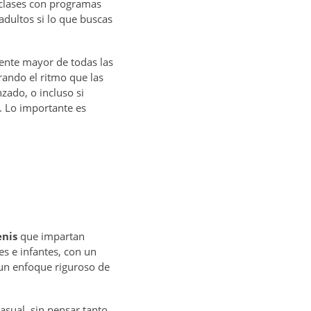
clases con programas
dultos si lo que buscas
gente mayor de todas las
rando el ritmo que las
zado, o incluso si
. Lo importante es
enis
que impartan
s e infantes, con un
 un enfoque riguroso de
asual, sin pensar tanto