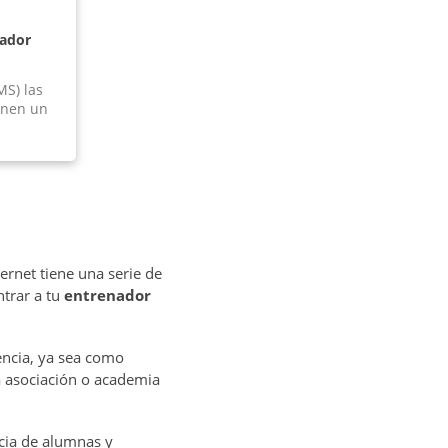
nador
MS) las
ienen un
ernet tiene una serie de
ntrar a tu
entrenador
encia, ya sea como
na asociación o academia
cia de alumnas y