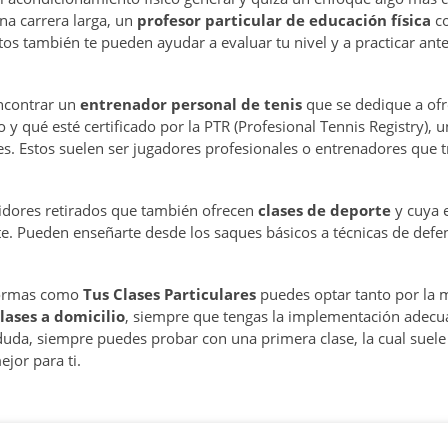
a carrera larga, un
profesor particular
de educación física
co
stos también te pueden ayudar a evaluar tu nivel y a practicar ant
encontrar un
entrenador personal de tenis
que se dedique a of
 y qué esté certificado por la PTR (Profesional Tennis Registry), u
es. Estos suelen ser jugadores profesionales o entrenadores que 
dores retirados que también ofrecen
clases de deporte
y cuya e
te. Pueden enseñarte desde los saques básicos a técnicas de defen
formas como
Tus Clases Particulares
puedes optar tanto por la
lases a domicilio
, siempre que tengas la implementación adecu
duda, siempre puedes probar con una primera clase, la cual suele 
ejor para ti.