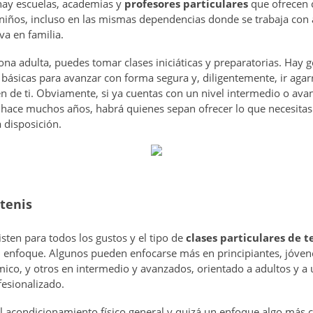
hay escuelas, academias y
profesores particulares
que ofrecen 
niños, incluso en las mismas dependencias donde se trabaja con a
va en familia.
ona adulta, puedes tomar clases iniciáticas y preparatorias. Hay 
básicas para avanzar con forma segura y, diligentemente, ir agar
n de ti. Obviamente, si ya cuentas con un nivel intermedio o avan
e hace muchos años, habrá quienes sepan ofrecer lo que necesitas
a disposición.
 tenis
sten para todos los gustos y el tipo de
clases particulares de t
enfoque. Algunos pueden enfocarse más en principiantes, jóvene
co, y otros en intermedio y avanzados, orientado a adultos y a
esionalizado.
 el acondicionamiento físico general y quizá un enfoque algo más c