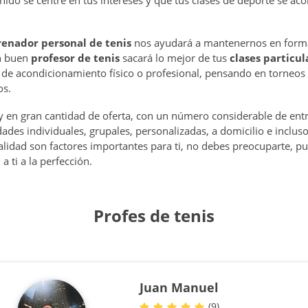
nido se centre en tus intereses y que tus clases de deporte se a
renador personal de tenis
nos ayudará a mantenernos en forma,
Un buen
profesor de tenis
sacará lo mejor de tus
clases particul
 de acondicionamiento físico o profesional, pensando en torneo
os.
 en gran cantidad de oferta, con un número considerable de ent
ades individuales, grupales, personalizadas, a domicilio e incluso o
 calidad son factores importantes para ti, no debes preocuparte, pu
 ti a la perfección.
Profes de tenis
Juan Manuel
(
9
)