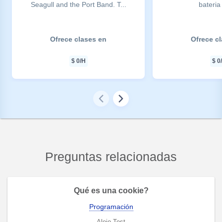
Seagull and the Port Band. T...
bateria 
Ofrece clases en
Ofrece c
$
0
/H
$
0
Preguntas relacionadas
Qué es una cookie?
Programación
Alejo Test