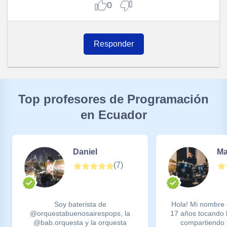
0
Responder
Top profesores de Programación
en Ecuador
Daniel
Ma
(
7
)
Soy baterista de
Hola! Mi nombre 
@orquestabuenosairespops, la
17 años tocando 
@bab.orquesta y la orquesta
compartiendo