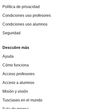
Política de privacidad
Condiciones uso profesores
Condiciones uso alumnos
Seguridad
Descubre más
Ayuda
Cómo funciona
Acceso profesores
Acceso a alumnos
Misión y visión
Tusclases en el mundo
Sala de prensa