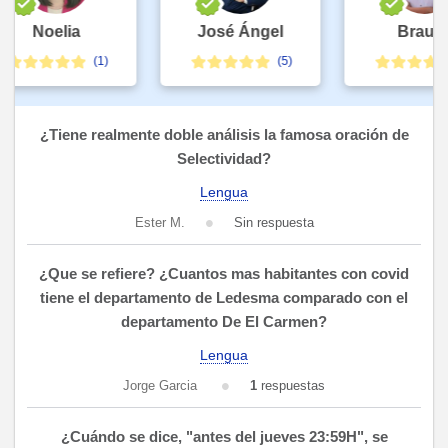
Noelia
José Ángel
Braulio
(1)
(5)
¿Tiene realmente doble análisis la famosa oración de
Selectividad?
Lengua
Ester M.
Sin respuesta
¿Que se refiere? ¿Cuantos mas habitantes con covid
tiene el departamento de Ledesma comparado con el
departamento De El Carmen?
Lengua
Jorge Garcia
1
respuestas
¿Cuándo se dice, "antes del jueves 23:59H", se