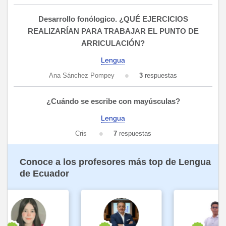
Desarrollo fonólogico. ¿QUÉ EJERCICIOS
REALIZARÍAN PARA TRABAJAR EL PUNTO DE
ARRICULACIÓN?
Lengua
Ana Sánchez Pompey
3
respuestas
¿Cuándo se escribe con mayúsculas?
Lengua
Cris
7
respuestas
Conoce a los profesores más top de Lengua
de Ecuador