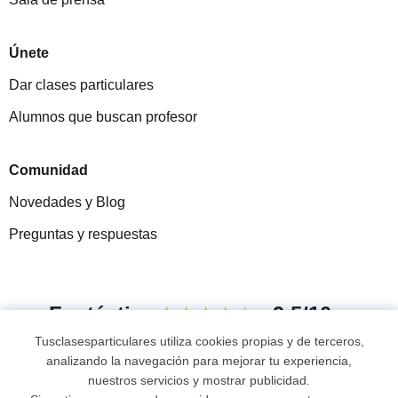
Únete
Dar clases particulares
Alumnos que buscan profesor
Comunidad
Novedades y Blog
Preguntas y respuestas
Fantástica
★★★★★
9,5/10
Tusclasesparticulares utiliza cookies propias y de terceros,
305883
opiniones de alumnos
analizando la navegación para mejorar tu experiencia,
nuestros servicios y mostrar publicidad.