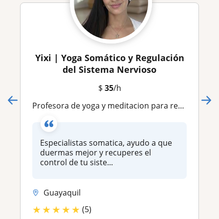
Yixi | Yoga Somático y Regulación
del Sistema Nervioso
$
35
/h
Profesora de yoga y meditacion para reducir la ansiedad y mejorar el sueño
Especialistas somatica, ayudo a que
duermas mejor y recuperes el
control de tu siste...
Guayaquil
★
★
★
★
★
(5)