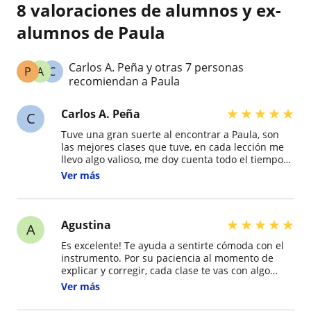
8 valoraciones de alumnos y ex-
alumnos de Paula
Carlos A. Peña y otras 7 personas
P
A
C
recomiendan a Paula
★
★
★
★
★
Carlos A. Peña
C
Tuve una gran suerte al encontrar a Paula, son
las mejores clases que tuve, en cada lección me
llevo algo valioso, me doy cuenta todo el tiempo
que perdí antes. Además, Paula es una persona
Ver más
encantadora.
★
★
★
★
★
Agustina
A
Es excelente! Te ayuda a sentirte cómoda con el
instrumento. Por su paciencia al momento de
explicar y corregir, cada clase te vas con algo
nuevo para mejorar y seguir practicando con
Ver más
gran motivación. Totalmente recomendable
aprender con ella!