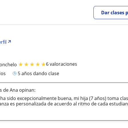
Dar clases 
rfil
★
★
★
★
★
6 valoraciones
lonchelo
dos
5 años dando clase
s de Ana opinan:
 ha sido excepcionalmente buena, mi hija (7 años) toma clas
anza es personalizada de acuerdo al ritmo de cada estudiante