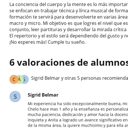
La conciencia del cuerpo y la mente es lo más importan
se enfocan en trabajar técnica y lírica musical de forma
formación te servirá para desenvolverte en varias área
macro y micro. Mi objetivo es que logres el nivel que 
conjunto, leer partituras y desarrollar la mirada crític
El repertorio y el estilo será dependiendo del gusto y 
¡No esperes más! Cumple tu sueño.
6 valoraciones de alumno
Sigrid Belmar y otras 5 personas recomiend
C
Á
S
Sigrid Belmar
S
Mi experiencia ha sido excepcionalmente buena, mi h
Chelo hace mas 1 año y la enseñanza es personalizad
mucha paciencia, dedicación y amor hacia la docenci
inquieta y Anita a logrado un avance significativo 
de la misma área, la quiere muchisimo y para ella as