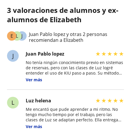
3 valoraciones de alumnos y ex-
alumnos de Elizabeth
Juan Pablo lopez y otras 2 personas
E
L
J
recomiendan a Elizabeth
★
★
★
★
★
Juan Pablo lopez
J
No tenía ningún conocimiento previo en sistemas
de reservas, pero con las clases de Luz logré
entender el uso de KIU paso a paso. Su método
es muy claro, los materiales son fáciles de seguir
Ver más
y siempre está disponible para aclarar dudas.
¡Súper recomendada!
★
★
★
★
★
Luz helena
L
Me encantó que pude aprender a mi ritmo. No
tengo mucho tiempo por el trabajo, pero las
clases de Luz se adaptan perfecto. Ella entrega
guías y videos grabados muy completos, y
Ver más
siempre está pendiente del seguimiento.