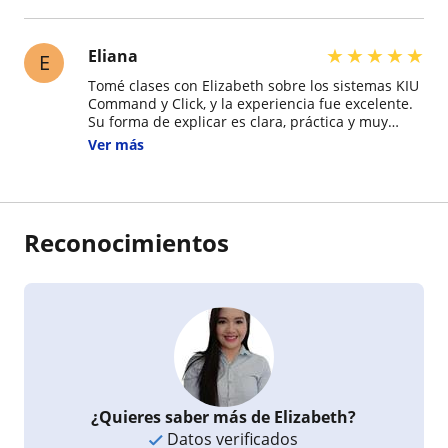
Excelente experiencia.
★
★
★
★
★
Eliana
E
Tomé clases con Elizabeth sobre los sistemas KIU
Command y Click, y la experiencia fue excelente.
Su forma de explicar es clara, práctica y muy
paciente. Me gustó que pude avanzar a mi ritmo,
Ver más
con materiales bien organizados, ejemplos reales
y siempre con su apoyo para resolver dudas.
Tiene un gran dominio del tema y transmite
confianza. Recomiendo totalmente sus clases,
sobre todo si estás empezando o si trabajas en
Reconocimientos
agencias o aerolíneas y necesitas reforzar
conocimientos.
¿Quieres saber más de Elizabeth?
Datos verificados