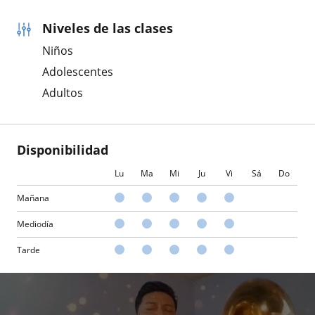
Niveles de las clases
Niños
Adolescentes
Adultos
Disponibilidad
Lu
Ma
Mi
Ju
Vi
Sá
Do
Mañana
Mediodía
Tarde