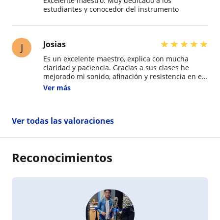
Excelente maestro. Muy dedicado a los
estudiantes y conocedor del instrumento
★
★
★
★
★
Josias
J
Es un excelente maestro, explica con mucha
claridad y paciencia. Gracias a sus clases he
mejorado mi sonido, afinación y resistencia en el
trombón. Siempre está atento a los detalles y
Ver más
motiva a seguir creciendo musicalmente
Ver todas las valoraciones
Reconocimientos