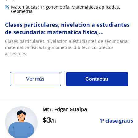
Matemáticas: Trigonometría, Matemáticas aplicadas,
Geometría
Clases particulares, nivelacion a estudiantes
de secundaria: matematica fisica,
trigonometria, dib tecnico, precios accesibles
Clases particulares, nivelacion a estudiantes de secundaria:
matematica fisica, trigonometria, dib tecnico, precios
accesibles.
ver más
Contactar
Mtr. Edgar Gualpa
$
3
/h
1ª clase gratis