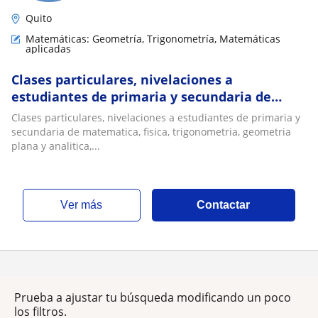
Quito
Matemáticas: Geometría, Trigonometría, Matemáticas
aplicadas
Clases particulares, nivelaciones a
estudiantes de primaria y secundaria de
matematica, fisica, trigonometria, geometria
Clases particulares, nivelaciones a estudiantes de primaria y
plana y analitica, dibujo tecnico, precios
secundaria de matematica, fisica, trigonometria, geometria
accesibles. WhatsApp
plana y analitica,...
ver más
Contactar
Prueba a ajustar tu búsqueda modificando un poco
los filtros.