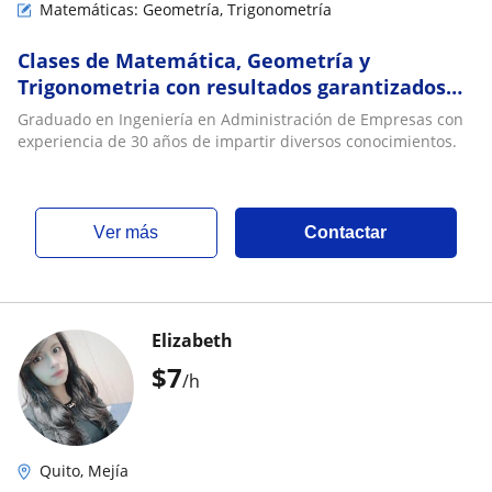
Matemáticas: Geometría, Trigonometría
Clases de Matemática, Geometría y
Trigonometria con resultados garantizados
para primaria y secundaria
Graduado en Ingeniería en Administración de Empresas con
experiencia de 30 años de impartir diversos conocimientos.
ver más
Contactar
Elizabeth
$
7
/h
Quito, Mejía