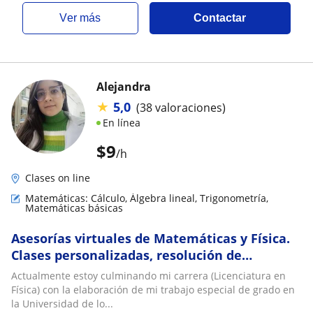
ver más
Contactar
Alejandra
★
5,0
(38 valoraciones)
En línea
$
9
/h
Clases on line
Matemáticas: Cálculo, Álgebra lineal, Trigonometría,
Matemáticas básicas
Asesorías virtuales de Matemáticas y Física.
Clases personalizadas, resolución de
ejercicios
Actualmente estoy culminando mi carrera (Licenciatura en
Física) con la elaboración de mi trabajo especial de grado en
la Universidad de lo...