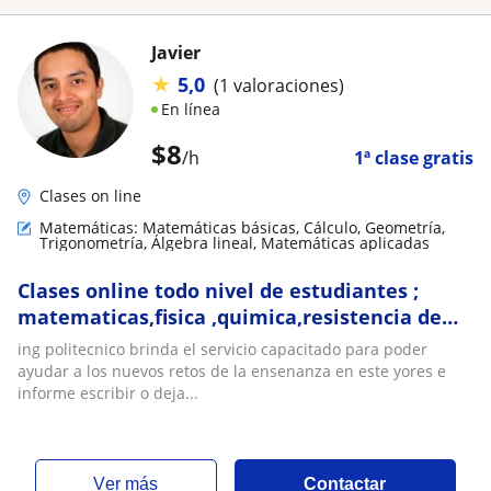
Javier
★
5,0
(1 valoraciones)
En línea
$
8
/h
1ª clase gratis
Clases on line
Matemáticas: Matemáticas básicas, Cálculo, Geometría,
Trigonometría, Álgebra lineal, Matemáticas aplicadas
Clases online todo nivel de estudiantes ;
matematicas,fisica ,quimica,resistencia de
materiales ,dinamica ,etc
ing politecnico brinda el servicio capacitado para poder
ayudar a los nuevos retos de la ensenanza en este yores e
informe escribir o deja...
ver más
Contactar