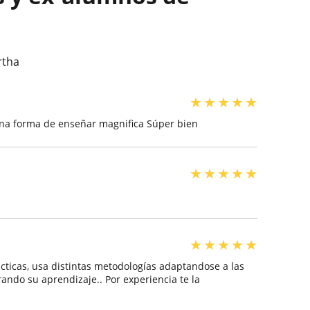
rtha
★
★
★
★
★
una forma de enseñar magnifica Súper bien
★
★
★
★
★
★
★
★
★
★
ácticas, usa distintas metodologías adaptandose a las
ando su aprendizaje.. Por experiencia te la