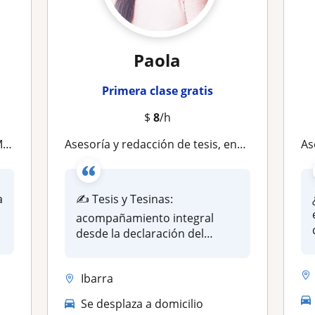
Paola
Primera clase gratis
$
8
/h
es
Asesoría y redacción de tesis, ensayos, tesinas y proyectos educativos
Ase
a
✍️ Tesis y Tesinas:
acompañamiento integral
desde la declaración del
problema hasta...
Ibarra
Se desplaza a domicilio