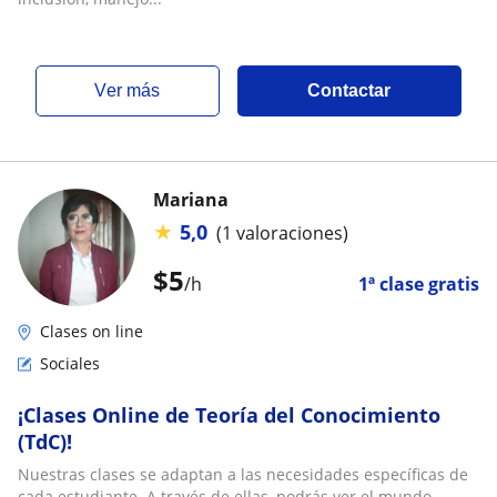
ver más
Contactar
Mariana
★
5,0
(1 valoraciones)
$
5
/h
1ª clase gratis
Clases on line
Sociales
¡Clases Online de Teoría del Conocimiento
(TdC)!
Nuestras clases se adaptan a las necesidades específicas de
cada estudiante. A través de ellas, podrás ver el mundo