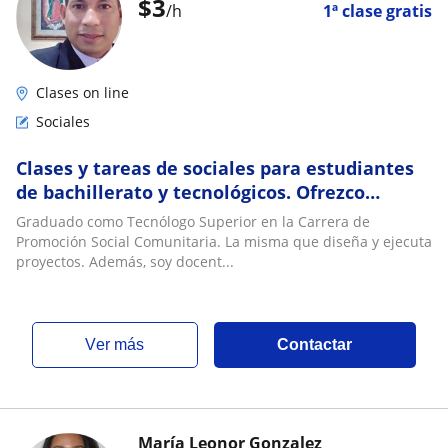
$
3
/h
1ª clase gratis
Clases on line
Sociales
Clases y tareas de sociales para estudiantes
de bachillerato y tecnológicos. Ofrezco
acompañamiento y tareas a realizar
Graduado como Tecnólogo Superior en la Carrera de
Promoción Social Comunitaria. La misma que diseña y ejecuta
proyectos. Además, soy docent...
ver más
Contactar
María Leonor Gonzalez