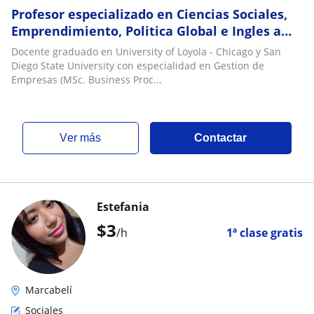
Profesor especializado en Ciencias Sociales,
Emprendimiento, Politica Global e Ingles a
nivel de Bachillerato Internacional
Docente graduado en University of Loyola - Chicago y San
Diego State University con especialidad en Gestion de
Empresas (MSc. Business Proc...
ver más
Contactar
Estefania
$
3
/h
1ª clase gratis
Marcabelí
Sociales