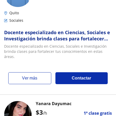
Quito
Sociales
Docente especializado en Ciencias, Sociales e
Investigación brinda clases para fortalecer
tus conocimientos en estas áreas
Docente especializado en Ciencias, Sociales e Investigación
brinda clases para fortalecer tus conocimientos en estas
áreas.
ver más
Contactar
Yanara Dayumac
$
3
/h
1ª clase gratis