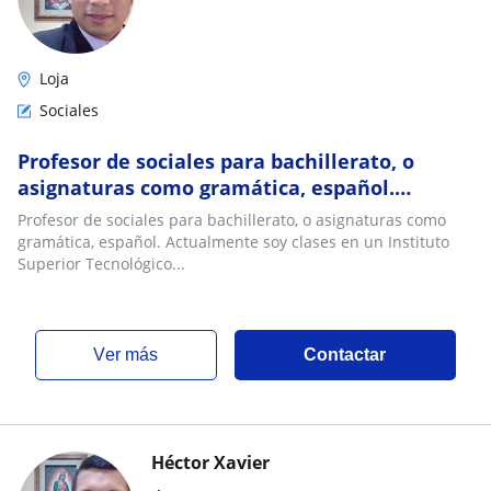
Loja
Sociales
Profesor de sociales para bachillerato, o
asignaturas como gramática, español.
Actualmente soy clases en un Instituto
Profesor de sociales para bachillerato, o asignaturas como
Superior Tecnológico en Loja
gramática, español. Actualmente soy clases en un Instituto
Superior Tecnológico...
ver más
Contactar
Héctor Xavier