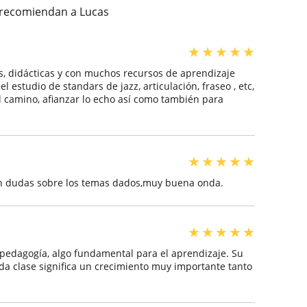
s recomiendan a Lucas
★
★
★
★
★
s, didácticas y con muchos recursos de aprendizaje
 estudio de standars de jazz, articulación, fraseo , etc,
l camino, afianzar lo echo así como también para
★
★
★
★
★
gen dudas sobre los temas dados,muy buena onda.
★
★
★
★
★
pedagogía, algo fundamental para el aprendizaje. Su
cada clase significa un crecimiento muy importante tanto