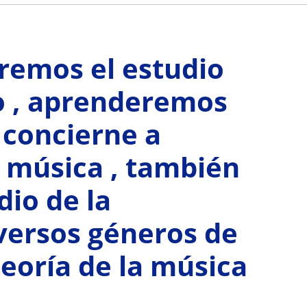
remos el estudio
xo , aprenderemos
 concierne a
a música , también
io de la
versos géneros de
teoría de la música