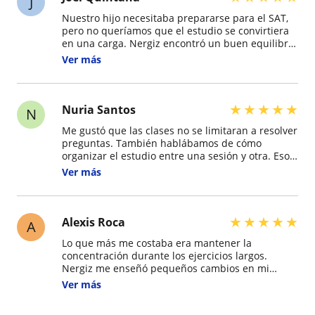
J
Nuestro hijo necesitaba prepararse para el SAT,
pero no queríamos que el estudio se convirtiera
en una carga. Nergiz encontró un buen equilibrio
entre avanzar y mantener las clases amenas.
Ver más
Llegó al examen con mucha más confianza de la
que tenía al principio.
★
★
★
★
★
Nuria Santos
N
Me gustó que las clases no se limitaran a resolver
preguntas. También hablábamos de cómo
organizar el estudio entre una sesión y otra. Eso
me ayudó a ser mucho más constante y
Ver más
aprovechar mejor el tiempo.
★
★
★
★
★
Alexis Roca
A
Lo que más me costaba era mantener la
concentración durante los ejercicios largos.
Nergiz me enseñó pequeños cambios en mi
forma de abordar las preguntas y terminé
Ver más
sintiéndome mucho más seguro en los
simulacros.