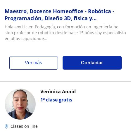
Maestro, Docente Homeoffice - Robótica -
Programación, Diseño 3D, física y
matemáticas
Hola soy Lic en Pedagogía, con formación en ingeniería.he
sido profesor de robótica desde hace 15 años.soy especialista
en altas capacidade...
ver más
Contactar
Verónica Anaid
1ª clase gratis
Clases on line