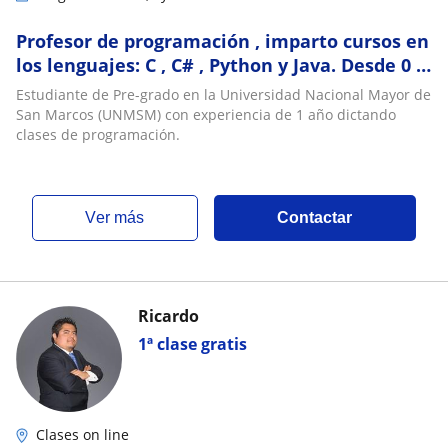
Profesor de programación , imparto cursos en
los lenguajes: C , C# , Python y Java. Desde 0 o
elegir tema de preferencia
Estudiante de Pre-grado en la Universidad Nacional Mayor de
San Marcos (UNMSM) con experiencia de 1 año dictando
clases de programación.
ver más
Contactar
Ricardo
1ª clase gratis
Clases on line