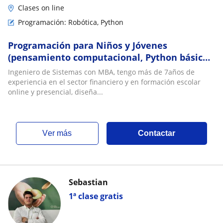
Clases on line
Programación: Robótica, Python
Programación para Niños y Jóvenes
(pensamiento computacional, Python básico
y proyectos guiados-hojas de calculo
Ingeniero de Sistemas con MBA, tengo más de 7años de
experiencia en el sector financiero y en formación escolar
online y presencial, diseña...
ver más
Contactar
Sebastian
1ª clase gratis