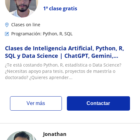
1ª clase gratis
Clases on line
Programación: Python, R, SQL
Clases de Inteligencia Artificial, Python, R,
SQL y Data Science | ChatGPT, Gemini,
DeepSeek, Machine Learning
¿Te está costando Python, R, estadística o Data Science?
¿Necesitas apoyo para tesis, proyectos de maestría o
doctorado? ¿Quieres aprender...
ver más
Contactar
Jonathan