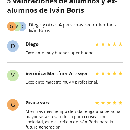
5 valoraciones de alumnos y ex-
alumnos de Iván Boris
Diego y otras 4 personas recomiendan a
G
V
D
Iván Boris
★
★
★
★
★
Diego
D
Excelente muy bueno super bueno
★
★
★
★
★
Verónica Martínez Arteaga
V
Excelente maestro muy y profesional.
★
★
★
★
★
Grace vaca
G
Mientras más tiempo de vida tenga una persona
mayor será su sabiduría para convivir en
sociedad, este es reflejo de Iván Boris para la
futura generación