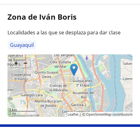
Zona de Iván Boris
Localidades a las que se desplaza para dar clase
Guayaquil
+
−
3 km
2 mi
Leaflet
| ©
OpenStreetMap
contributors