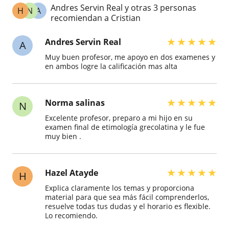
Andres Servin Real y otras 3 personas
H
N
A
recomiendan a Cristian
★
★
★
★
★
Andres Servin Real
A
Muy buen profesor, me apoyo en dos examenes y
en ambos logre la calificación mas alta
★
★
★
★
★
Norma salinas
N
Excelente profesor, preparo a mi hijo en su
examen final de etimología grecolatina y le fue
muy bien .
★
★
★
★
★
Hazel Atayde
H
Explica claramente los temas y proporciona
material para que sea más fácil comprenderlos,
resuelve todas tus dudas y el horario es flexible.
Lo recomiendo.