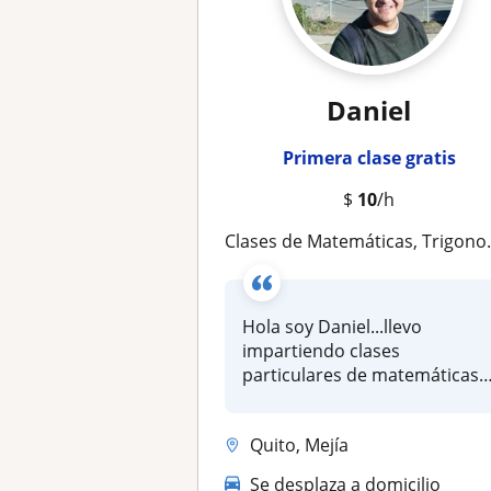
Daniel
Primera clase gratis
$
10
/h
Clases de Matemáticas, Trigonometría y Geometría para bachillerato
Hola soy Daniel...llevo
impartiendo clases
particulares de matemáticas
desde hace 6...
Quito, Mejía
Se desplaza a domicilio