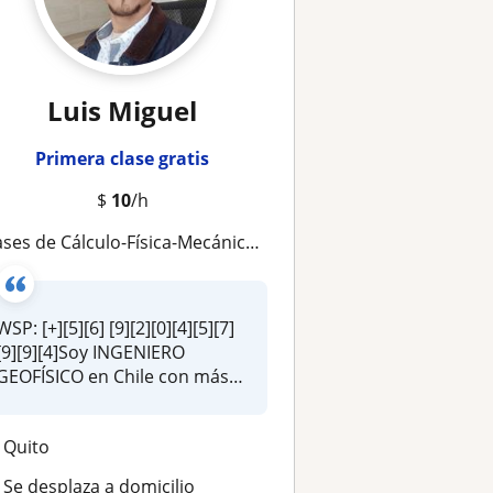
Luis Miguel
Primera clase gratis
$
10
/h
ses de Cálculo-Física-Mecánica-Álgebra-Fluidos-Termodinámica-EDO
WSP: [+][5][6] [9][2][0][4][5][7]
[9][9][4]Soy INGENIERO
GEOFÍSICO en Chile con más
d...
Quito
Se desplaza a domicilio