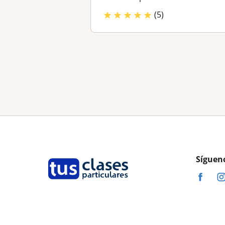
★
★
★
★
★
(5)
Síguen