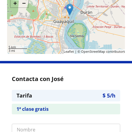
+
−
5 km
3 mi
Leaflet
| ©
OpenStreetMap
contributors
Contacta con José
Tarifa
$
5
/h
1ª clase gratis