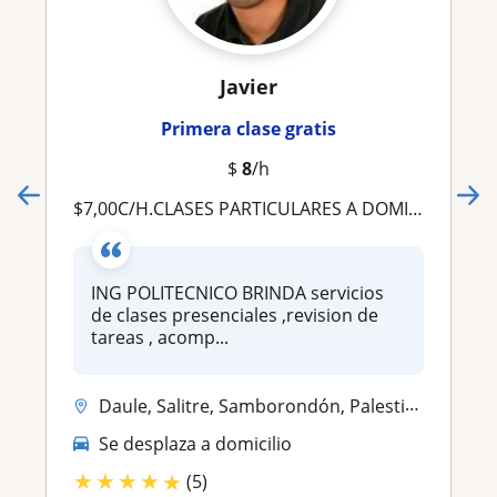
Javier
Primera clase gratis
$
8
/h
$7,00C/H.CLASES PARTICULARES A DOMICILIO, VIA ZOOM ,SKPACE ,Acompañamiento en tiempo real examenes, TAREAS ,LECCIONES ,MATEMATICAS,FISICA,QUIMIICA,DINAMICA ,resistencia de materiales,ALGEBRA LINEAL ,GEOMETRIA ,TRIGONOMETRIA CIRCUITOS ETC
ING POLITECNICO BRINDA servicios
de clases presenciales ,revision de
tareas , acomp...
Daule, Salitre, Samborondón, Palestina, Pedro Carbo, Lomas De Sargenti...
Se desplaza a domicilio
★
★
★
★
★
(5)