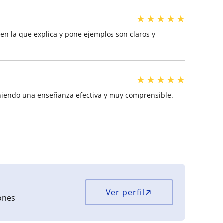
★
★
★
★
★
 en la que explica y pone ejemplos son claros y
★
★
★
★
★
niendo una enseñanza efectiva y muy comprensible.
Ver perfil
iones