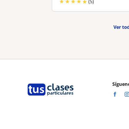
★
★
★
★
★
(5)
Ver to
Síguen