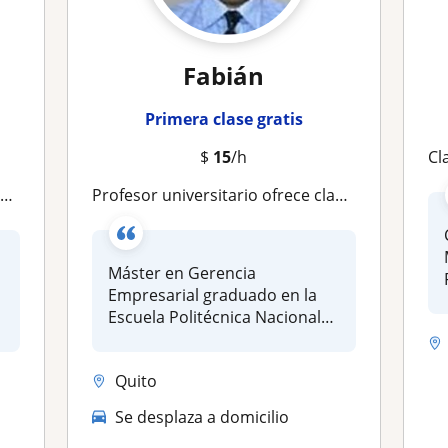
Fabián
Primera clase gratis
$
15
/h
Cl
a
Profesor universitario ofrece clases online o presencial de Matemáticas Financieras, Estadística, Investigación Operativa
Máster en Gerencia
Empresarial graduado en la
Escuela Politécnica Nacional
con ampli...
Quito
Se desplaza a domicilio