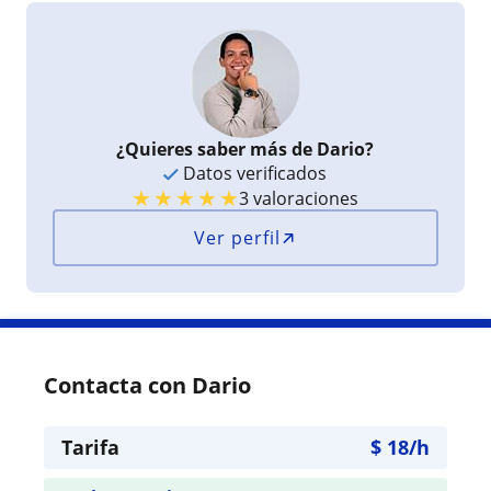
resolver cualquier duda. Si buscas a alguien que
realmente te ayude a mejorar en matemáticas y
te haga sentir más seguro con los números,
definitivamente recomiendo a Darío. Es un gran
matemático y un excelente profesor
¿Quieres saber más de Dario?
Datos verificados
★
★
★
★
★
3 valoraciones
Ver perfil
Contacta con Dario
Tarifa
$
18
/h