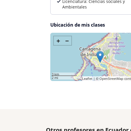
Licenciatura: Ciencias sociales y
Ambientales
Ubicación de mis clases
+
−
3 km
2 mi
Leaflet
| ©
OpenStreetMap
cont
Otros profesores en Ecuador