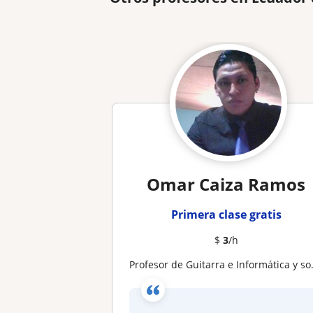
Omar Caiza Ramos
Primera clase gratis
$
3
/h
Profesor de Guitarra e Informática y soy estudiante de Derecho puedo enseñaste estas tres habilidades si me lo permites