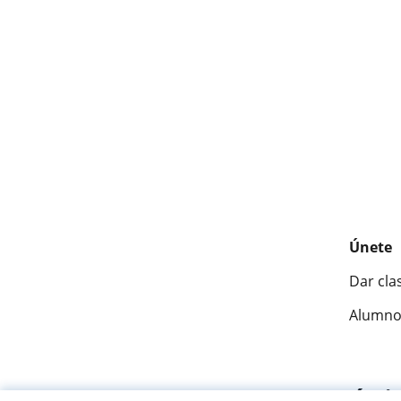
Únete
Dar cla
Alumno
Fantásti