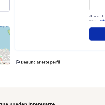
Al hacer cli
nuestro
avi
Denunciar este perfil
ributors
 que pueden interesarte