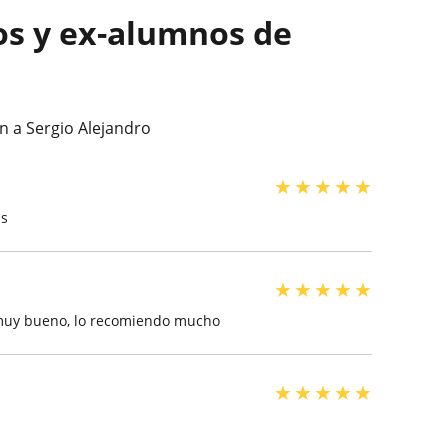
os y ex-alumnos de
n a Sergio Alejandro
★
★
★
★
★
as
★
★
★
★
★
 muy bueno, lo recomiendo mucho
★
★
★
★
★