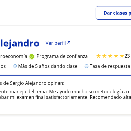
Dar clases 
Alejandro
Ver perfil
★
★
★
★
★
23
croeconomía
Programa de confianza
dos
más de 5 años dando clase
Tasa de respuest
 de Sergio Alejandro opinan:
lente manejo del tema. Me ayudo mucho su metodología a
obar mi examen final satisfactoriamente. Recomendado alt