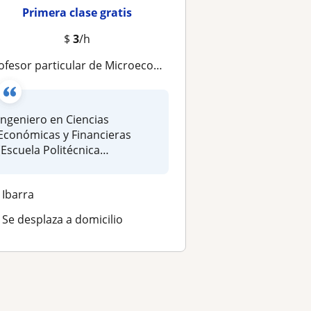
Primera clase gratis
$
3
/h
esor particular de Microeconomía, Macroeconomía, Econometría, Finanzas, Tesis con 4 años de experiencia
Ingeniero en Ciencias
Económicas y Financieras
(Escuela Politécnica
Nacional)Maestrí...
Ibarra
Se desplaza a domicilio