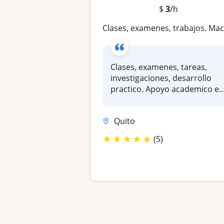
$
3
/h
Clases, examenes, trabajos. Macro, Micro, Estadistica, Finanzas, temas economia en gene
Clases, examenes, tareas,
investigaciones, desarrollo
practico. Apoyo academico e
g...
Quito
★
★
★
★
★
(5)