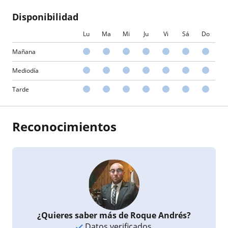
Disponibilidad
Lu
Ma
Mi
Ju
Vi
Sá
Do
Mañana
Mediodía
Tarde
Reconocimientos
¿Quieres saber más de Roque Andrés?
Datos verificados