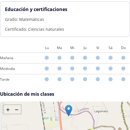
Educación y certificaciones
Grado: Matemáticas
Certificado: Ciencias naturales
Lu
Ma
Mi
Ju
Vi
Sá
Do
Mañana
Mediodía
Tarde
Ubicación de mis clases
+
−