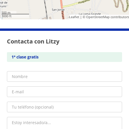
500 m
3000 ft
Leaflet
| ©
OpenStreetMap
contributors
Contacta con Litzy
1ª clase gratis