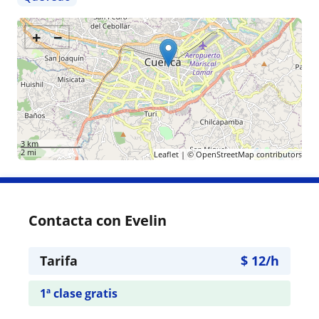
+
−
3 km
2 mi
Leaflet
| ©
OpenStreetMap
contributors
Contacta con Evelin
Tarifa
$
12
/h
1ª clase gratis