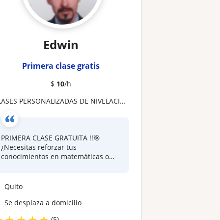
Edwin
Primera clase gratis
$
10
/h
CLASES PERSONALIZADAS DE NIVELACIÓN EN MATEMÁTICAS
PRIMERA CLASE GRATUITA !!🎯
¿Necesitas reforzar tus
conocimientos en matemáticas o
p...
Quito
Se desplaza a domicilio
★
★
★
★
★
(5)