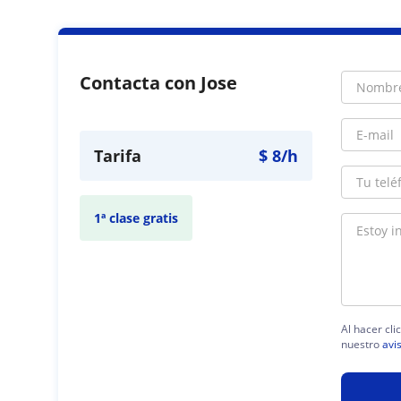
Contacta con Jose
Tarifa
$
8
/h
1ª clase gratis
Al hacer cli
nuestro
avi