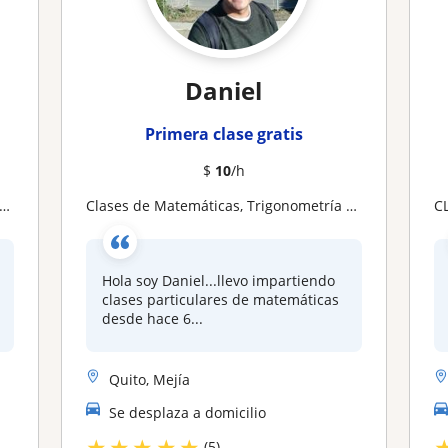
Daniel
Primera clase gratis
$
10
/h
Clases de Matemáticas, Trigonometría y Geometría para bachillerato
Hola soy Daniel...llevo impartiendo
clases particulares de matemáticas
desde hace 6...
Quito, Mejía
Se desplaza a domicilio
★
★
★
★
★
(5)