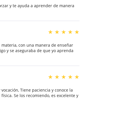
orzar y te ayuda a aprender de manera
★
★
★
★
★
a materia, con una manera de enseñar
migo y se aseguraba de que yo aprenda
★
★
★
★
★
vocación, Tiene paciencia y conoce la
 física. Se los recomiendo, es excelente y