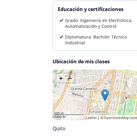
Educación y certificaciones
Grado: Ingeniería en Electrónica,
Automatización y Control
Diplomatura: Bachiler Técnico
Industrial
Ubicación de mis clases
+
−
500 m
3000 ft
Leaflet
| ©
OpenStreetMap
cont
Quito