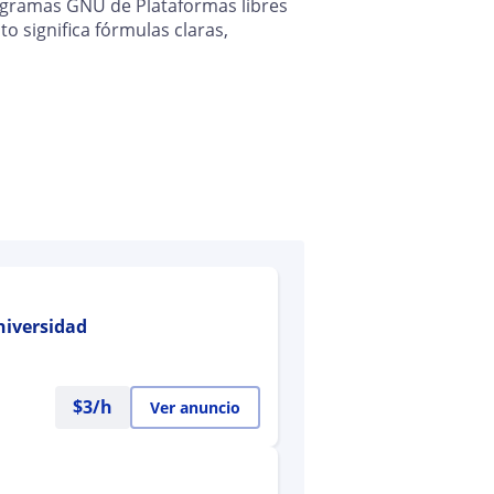
ogramas GNU de Plataformas libres
o significa fórmulas claras,
niversidad
$
3
/h
Ver anuncio