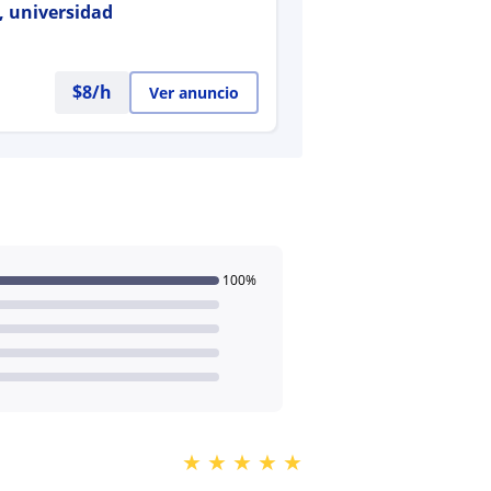
, universidad
$
8
/h
Ver anuncio
100%
★
★
★
★
★