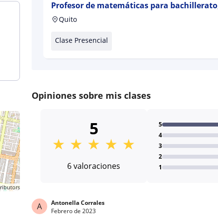
Profesor de matemáticas para bachillerato
Quito
Clase Presencial
Opiniones sobre mis clases
5
5
4
★
★
★
★
★
3
2
6 valoraciones
1
ributors
Antonella Corrales
A
Febrero de 2023