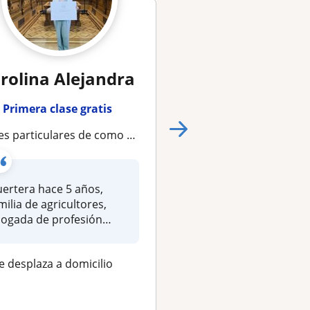
rolina Alejandra
María Euge
Primera clase gratis
Primera clase gra
iculares de como cuidar plantas de interior, exterior y realización de huerta en casa
Profesora de Jardinería para todos los niveles de
ertera hace 5 años,
Graduada en un Mas
milia de agricultores,
Arquitectura del Pais
ogada de profesión
la UCC, Especialista 
ro con un cora...
Planeam...
e desplaza a domicilio
Se desplaza a domici