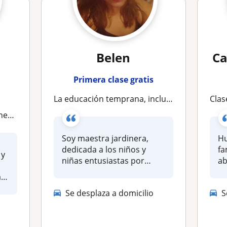
Belen
Ca
Primera clase gratis
La educación temprana, inclusiva e infantil es un derecho. Lo Hagamos Juntos y Juntas!
Clases part
onal
Soy maestra jardinera,
Hu
dedicada a los niños y
fa
 y
niñas entusiastas por
ab
descubrir lo que...
pe
as
Se desplaza a domicilio
S