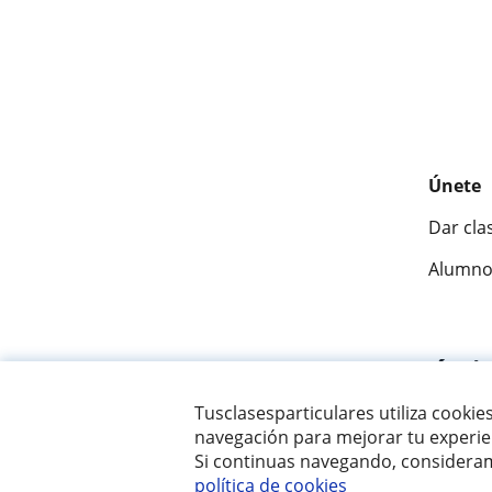
Únete
Dar cla
Alumno
Fantásti
Tusclasesparticulares utiliza cookie
navegación para mejorar tu experien
© 2007 - 2026 Tusclasesparticulares.com.ec
Si continuas navegando, consideram
política de cookies