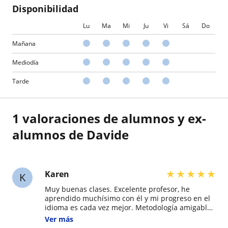
Disponibilidad
Lu
Ma
Mi
Ju
Vi
Sá
Do
Mañana
Mediodía
Tarde
1 valoraciones de alumnos y ex-
alumnos de Davide
★
★
★
★
★
Karen
K
Muy buenas clases. Excelente profesor, he
aprendido muchísimo con él y mi progreso en el
idioma es cada vez mejor. Metodología amigable
y con muchos recursos didácticos que hace que
Ver más
te intereses aún más en el idioma que te gusta.