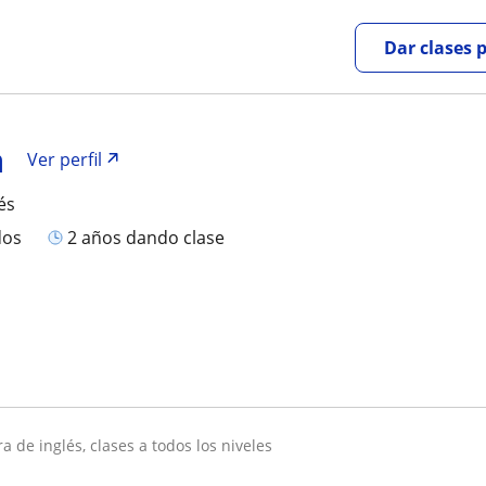
Dar clases 
a
Ver perfil
és
dos
2 años dando clase
ra de inglés, clases a todos los niveles