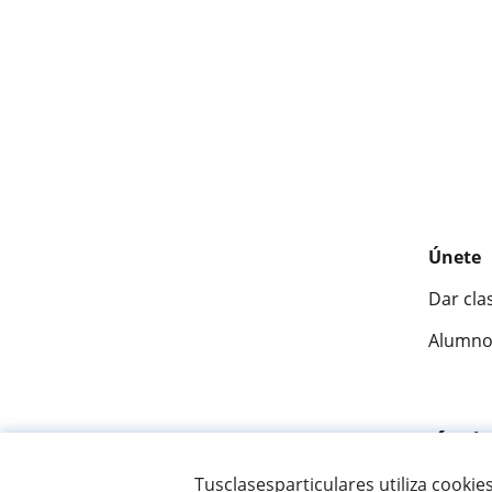
Únete
Dar cla
Alumno
Fantásti
Tusclasesparticulares utiliza cookie