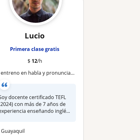
Lucio
Primera clase gratis
$
12
/h
ntreno en habla y pronunciación | 7+ años de XP | Ideal adultos | IELTS, Cambridge, ingresos
Soy docente certificado TEFL
(2024) con más de 7 años de
experiencia enseñando inglé...
Guayaquil