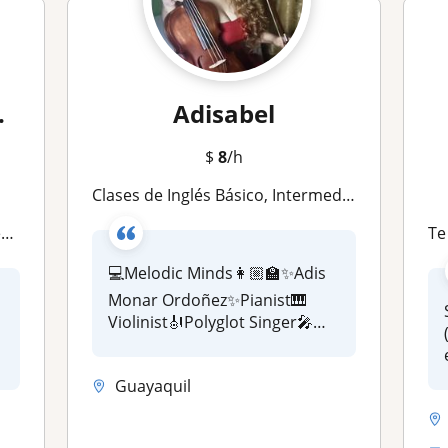
.
Adisabel
$
8
/h
Clases de Inglés Básico, Intermedio y Avanzado
a
Te e
💻Melodic Minds👩🏼‍🏫✨Adis
Monar Ordoñez✨Pianist🎹
Violinist🎻Polyglot Singer🎤
🎶Eng...
Guayaquil