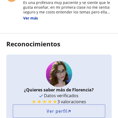
Es una profesora muy paciente y se siente que le
gusta enseñar, en mi primera clase no me sentia
seguro y me costo entender los temas pero ella
me tuvo paciencia y supo explicarmelo bien.
Ver más
Altamente recomendada!!
Reconocimientos
¿Quieres saber más de Florencia?
Datos verificados
★
★
★
★
★
3 valoraciones
Ver perfil