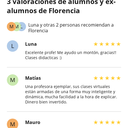
3 valoraciones de alumnos y ex-
alumnos de Florencia
Luna y otras 2 personas recomiendan a
M
M
L
Florencia
★
★
★
★
★
Luna
L
Excelente profe! Me ayudo un montón, gracias!!
Clases didacticas :)
★
★
★
★
★
Matías
M
Una profesora ejemplar, sus clases virtuales
están armadas de una forma muy inteligente y
dinámica, mucha facilidad a la hora de explicar.
Dinero bien invertido.
★
★
★
★
★
Mauro
M