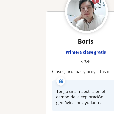
Boris
Primera clase gratis
$
3
/h
Clases, pruebas y proyectos de cualquiera materia de la carrera de Geología y Min
Tengo una maestría en el
campo de la exploración
geológica, he ayudado a
muchos alum...