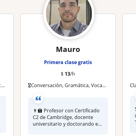
Mauro
Primera clase gratis
$
13
/h
as
🎖️Conversación, Gramática, Vocabulario & Más | Profesor Certificado C2 | +10 años experiencia
Cla
👨‍🏫 Profesor con Certificado
C2 de Cambridge, docente
universitario y doctorando e...