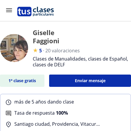
Giselle
Faggioni
★
5
·
20 valoraciones
Clases de Manualidades, clases de Español,
clases de DELF
1ª clase gratis
Enviar mensaje
más de 5 años dando clase
Tasa de respuesta
100%
Santiago ciudad, Providencia, Vitacura, Peñalolen, La Reina, Las Condes, Ñuñoa