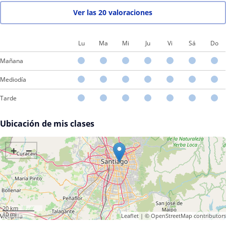
Ver las 20 valoraciones
Lu
Ma
Mi
Ju
Vi
Sá
Do
Mañana
Mediodía
Tarde
Ubicación de mis clases
+
−
20 km
10 mi
Leaflet
| ©
OpenStreetMap
contributors