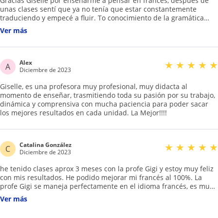
Gracias Giselle por enseñarme a pensar en francés, después de
unas clases sentí que ya no tenía que estar constantemente
traduciendo y empecé a fluir. To conocimiento de la gramática
francesa es increíble, disfruté mucho aprendiendo y lo pude
Ver más
poner en práctica en Francia y desenvolverme con confianza,
gracias eres la mejor!!!
Alex
★
★
★
★
★
A
Diciembre de 2023
Giselle, es una profesora muy profesional, muy didacta al
momento de enseñar, trasmitiendo toda su pasión por su trabajo,
dinámica y comprensiva con mucha paciencia para poder sacar
los mejores resultados en cada unidad. La Mejor!!!!
Catalina González
★
★
★
★
★
C
Diciembre de 2023
he tenido clases aprox 3 meses con la profe Gigi y estoy muy feliz
con mis resultados. He podido mejorar mi francés al 100%. La
profe Gigi se maneja perfectamente en el idioma francés, es muy
simpática y comprensiva. Es flexible respecto a horarios y tb
Ver más
respecto a conocimientos. Estoy muy agradecida de ser su
estudiante :)