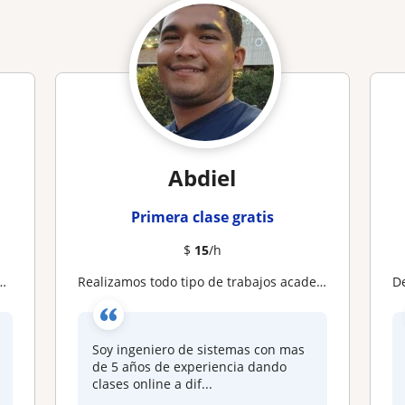
Abdiel
Primera clase gratis
$
15
/h
Realizamos todo tipo de trabajos academicos de programacion en java matlab php python c# cpp ampl qt R y mas
D
Soy ingeniero de sistemas con mas
de 5 años de experiencia dando
clases online a dif...