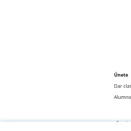
Únete
Dar cla
Alumno
Fantásti