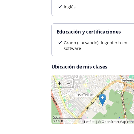
Inglés
Educación y certificaciones
Grado (cursando): Ingenieria en
software
Ubicación de mis clases
+
−
500 m
3000 ft
Leaflet
| ©
OpenStreetMap
cont