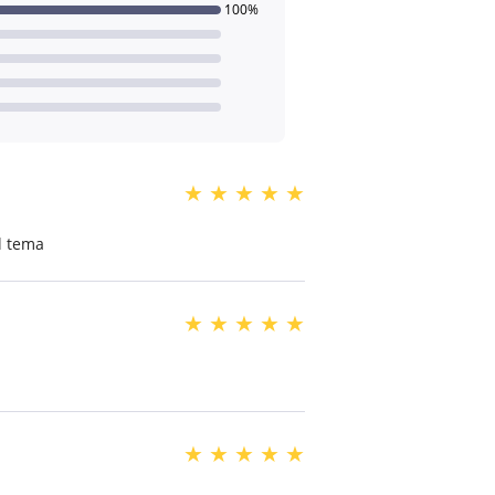
100%
★
★
★
★
★
l tema
★
★
★
★
★
★
★
★
★
★