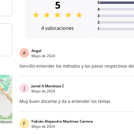
5
5
4
★
★
★
★
★
3
2
4 valoraciones
1
Angel
A
Mayo de 2024
Sencillo entender los métodos y los pasos respectivos de
Jarod A Mendoza C
J
Mayo de 2024
Muy buen docente y da a entender los temas
Fabián Alejandro Martínez Carrera
ributors
F
Mayo de 2024